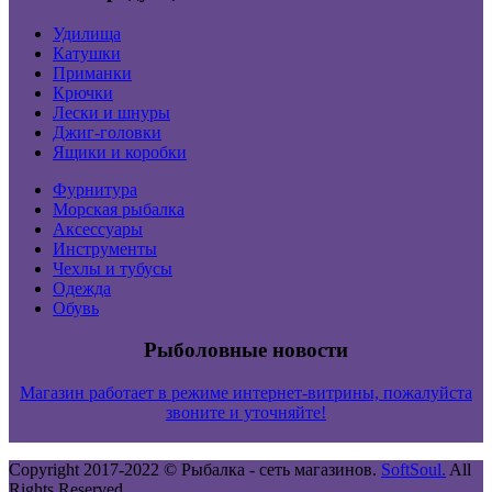
Удилища
Катушки
Приманки
Крючки
Лески и шнуры
Джиг-головки
Ящики и коробки
Фурнитура
Морская рыбалка
Аксессуары
Инструменты
Чехлы и тубусы
Одежда
Обувь
Рыболовные новости
Магазин работает в режиме интернет-витрины, пожалуйста
звоните и уточняйте!
Copyright 2017-2022 ©
Рыбалка - сеть магазинов.
SoftSoul.
All
Rights Reserved