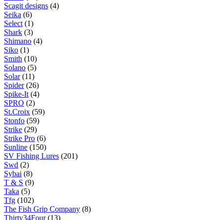
Scagit designs
(4)
Seika
(6)
Select
(1)
Shark
(3)
Shimano
(4)
Siko
(1)
Smith
(10)
Solano
(5)
Solar
(11)
Spider
(26)
Spike-It
(4)
SPRO
(2)
St.Croix
(59)
Stonfo
(59)
Strike
(29)
Strike Pro
(6)
Sunline
(150)
SV Fishing Lures
(201)
Swd
(2)
Sybai
(8)
T & S
(9)
Taka
(5)
Tfg
(102)
The Fish Grip Company
(8)
Thirty34Four
(13)