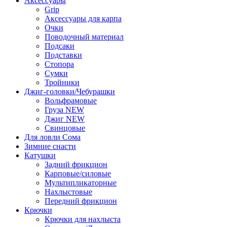
Аксессуары
Grip
Аксессуары для карпа
Очки
Поводочный материал
Подсаки
Подставки
Стопора
Сумки
Тройники
Джиг-головки/Чебурашки
Вольфрамовые
Груза NEW
Джиг NEW
Свинцовые
Для ловли Сома
Зимние снасти
Катушки
Задний фрикцион
Карповые/силовые
Мультипликаторные
Нахлыстовые
Передний фрикцион
Крючки
Крючки для нахлыста