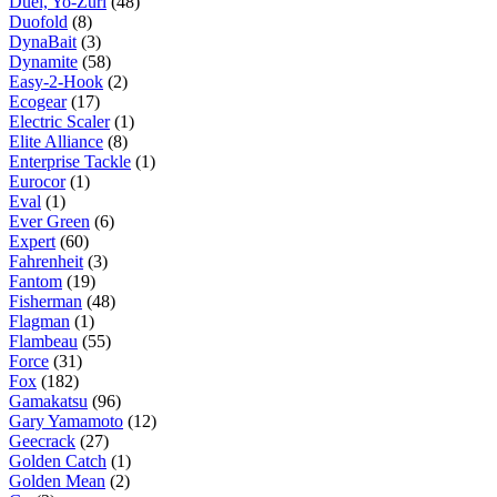
Duel, Yo-Zuri
(48)
Duofold
(8)
DynaBait
(3)
Dynamite
(58)
Easy-2-Hook
(2)
Ecogear
(17)
Electric Scaler
(1)
Elite Alliance
(8)
Enterprise Tackle
(1)
Eurocor
(1)
Eval
(1)
Ever Green
(6)
Expert
(60)
Fahrenheit
(3)
Fantom
(19)
Fisherman
(48)
Flagman
(1)
Flambeau
(55)
Force
(31)
Fox
(182)
Gamakatsu
(96)
Gary Yamamoto
(12)
Geecrack
(27)
Golden Catch
(1)
Golden Mean
(2)