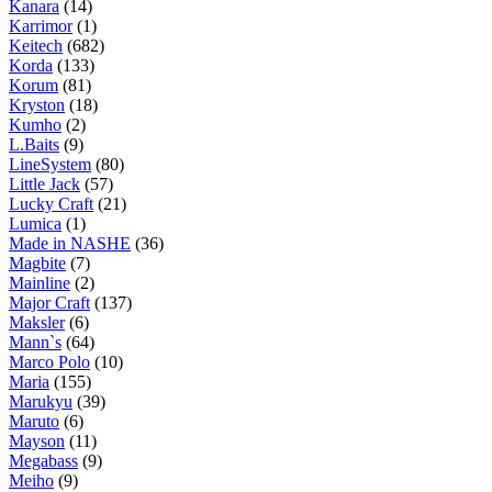
Kanara
(14)
Karrimor
(1)
Keitech
(682)
Korda
(133)
Korum
(81)
Kryston
(18)
Kumho
(2)
L.Baits
(9)
LineSystem
(80)
Little Jack
(57)
Lucky Craft
(21)
Lumica
(1)
Made in NASHE
(36)
Magbite
(7)
Mainline
(2)
Major Craft
(137)
Maksler
(6)
Mann`s
(64)
Marco Polo
(10)
Maria
(155)
Marukyu
(39)
Maruto
(6)
Mayson
(11)
Megabass
(9)
Meiho
(9)