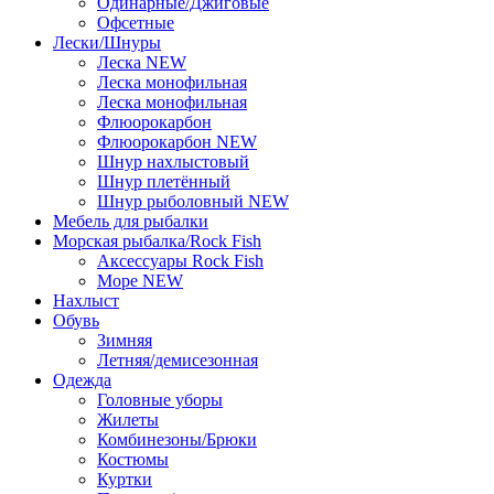
Одинарные/Джиговые
Офсетные
Лески/Шнуры
Леска NEW
Леска монофильная
Леска монофильная
Флюорокарбон
Флюорокарбон NEW
Шнур нахлыстовый
Шнур плетённый
Шнур рыболовный NEW
Мебель для рыбалки
Морская рыбалка/Rock Fish
Аксессуары Rock Fish
Море NEW
Нахлыст
Обувь
Зимняя
Летняя/демисезонная
Одежда
Головные уборы
Жилеты
Комбинезоны/Брюки
Костюмы
Куртки