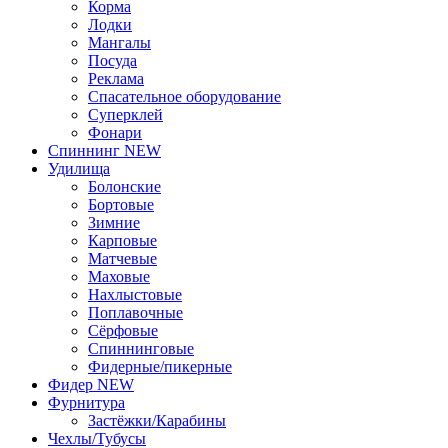
Корма
Лодки
Мангалы
Посуда
Реклама
Спасательное оборудование
Суперклей
Фонари
Спиннинг NEW
Удилища
Болонские
Бортовые
Зимние
Карповые
Матчевые
Маховые
Нахлыстовые
Поплавочные
Сёрфовые
Спиннинговые
Фидерные/пикерные
Фидер NEW
Фурнитура
Застёжки/Карабины
Чехлы/Тубусы