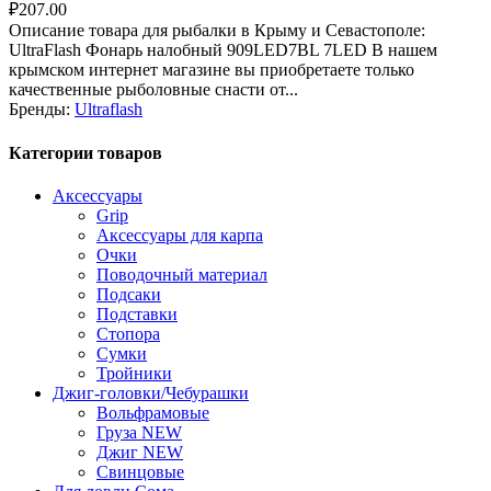
₽
207.00
Описание товара для рыбалки в Крыму и Севастополе:
UltraFlash Фонарь налобный 909LED7BL 7LED В нашем
крымском интернет магазине вы приобретаете только
качественные рыболовные снасти от...
Бренды:
Ultraflash
Категории товаров
Аксессуары
Grip
Аксессуары для карпа
Очки
Поводочный материал
Подсаки
Подставки
Стопора
Сумки
Тройники
Джиг-головки/Чебурашки
Вольфрамовые
Груза NEW
Джиг NEW
Свинцовые