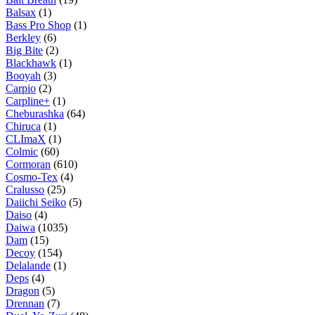
Balsax
(1)
Bass Pro Shop
(1)
Berkley
(6)
Big Bite
(2)
Blackhawk
(1)
Booyah
(3)
Carpio
(2)
Carpline+
(1)
Cheburashka
(64)
Chiruca
(1)
CLImaX
(1)
Colmic
(60)
Cormoran
(610)
Cosmo-Tex
(4)
Cralusso
(25)
Daiichi Seiko
(5)
Daiso
(4)
Daiwa
(1035)
Dam
(15)
Decoy
(154)
Delalande
(1)
Deps
(4)
Dragon
(5)
Drennan
(7)