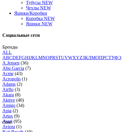
Тубусы NEW
Чехлы NEW
Ящики/Коробки
Коробка NEW
Ящики NEW
Социальные сети
Бренды
ALL
A
B
C
D
E
F
G
H
I
J
K
L
M
N
O
P
R
S
T
U
V
W
X
Y
Z
З
К
Л
М
О
П
Р
С
Т
У
Ф
Э
A.Jensen
(36)
Abu Garcia
(7)
Acme
(43)
Acropolis
(1)
Adams
(2)
Airflo
(3)
Akara
(8)
Aktive
(40)
Amigo
(34)
Apia
(2)
Artax
(9)
Asari
(95)
close
Aviora
(1)
Bait Breath
(19)