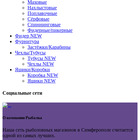
Маховые
Нахлыстовые
Поплавочные
Сёрфовые
Спиннинговые
Фидерные/пикерные
Фидер NEW
Фурнитура
Застёжки/Карабины
Чехлы/Тубусы
Тубусы NEW
Чехлы NEW
Ящики/Коробки
Коробка NEW
Ящики NEW
Социальные сети
О компании
Рыбалка
Наша сеть рыболовных магазинов в Симферополе считается
одной из самых лучших.