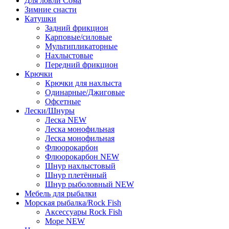
Для ловли Сома
Зимние снасти
Катушки
Задний фрикцион
Карповые/силовые
Мультипликаторные
Нахлыстовые
Передний фрикцион
Крючки
Крючки для нахлыста
Одинарные/Джиговые
Офсетные
Лески/Шнуры
Леска NEW
Леска монофильная
Леска монофильная
Флюорокарбон
Флюорокарбон NEW
Шнур нахлыстовый
Шнур плетённый
Шнур рыболовный NEW
Мебель для рыбалки
Морская рыбалка/Rock Fish
Аксессуары Rock Fish
Море NEW