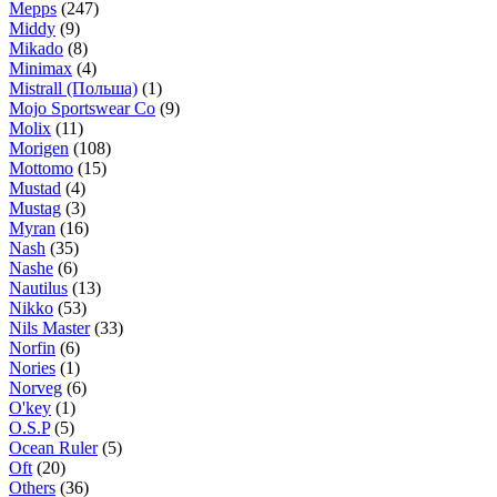
Mepps
(247)
Middy
(9)
Mikado
(8)
Minimax
(4)
Mistrall (Польша)
(1)
Mojo Sportswear Co
(9)
Molix
(11)
Morigen
(108)
Mottomo
(15)
Mustad
(4)
Mustag
(3)
Myran
(16)
Nash
(35)
Nashe
(6)
Nautilus
(13)
Nikko
(53)
Nils Master
(33)
Norfin
(6)
Nories
(1)
Norveg
(6)
O'key
(1)
O.S.P
(5)
Ocean Ruler
(5)
Oft
(20)
Others
(36)