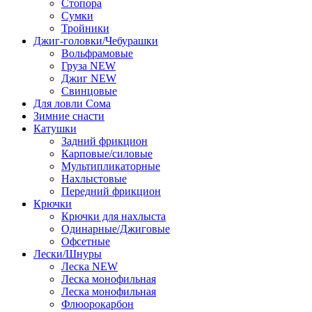
Стопора
Сумки
Тройники
Джиг-головки/Чебурашки
Вольфрамовые
Груза NEW
Джиг NEW
Свинцовые
Для ловли Сома
Зимние снасти
Катушки
Задний фрикцион
Карповые/силовые
Мультипликаторные
Нахлыстовые
Передний фрикцион
Крючки
Крючки для нахлыста
Одинарные/Джиговые
Офсетные
Лески/Шнуры
Леска NEW
Леска монофильная
Леска монофильная
Флюорокарбон