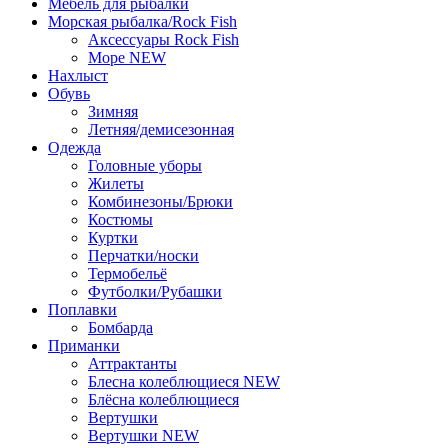
Мебель для рыбалки
Морская рыбалка/Rock Fish
Аксессуары Rock Fish
Море NEW
Нахлыст
Обувь
Зимняя
Летняя/демисезонная
Одежда
Головные уборы
Жилеты
Комбинезоны/Брюки
Костюмы
Куртки
Перчатки/носки
Термобельё
Футболки/Рубашки
Поплавки
Бомбарда
Приманки
Аттрактанты
Блеснa колеблющиеся NEW
Блёсна колеблющиеся
Вертушки
Вертушки NEW