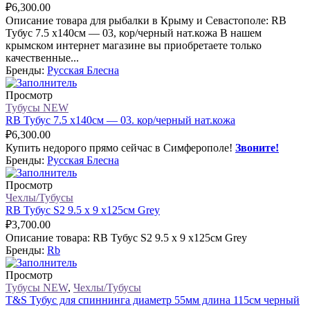
₽
6,300.00
Описание товара для рыбалки в Крыму и Севастополе: RB
Тубус 7.5 х140см — 03, кор/черный нат.кожа В нашем
крымском интернет магазине вы приобретаете только
качественные...
Бренды:
Русская Блесна
Просмотр
Тубусы NEW
RB Тубус 7.5 х140см — 03. кор/черный нат.кожа
₽
6,300.00
Купить недорого прямо сейчас в Симферополе!
Звоните!
Бренды:
Русская Блесна
Просмотр
Чехлы/Тубусы
RB Тубус S2 9.5 х 9 х125см Grey
₽
3,700.00
Описание товара: RB Тубус S2 9.5 х 9 х125см Grey
Бренды:
Rb
Просмотр
Тубусы NEW
,
Чехлы/Тубусы
T&S Тубус для спиннинга диаметр 55мм длина 115см черный