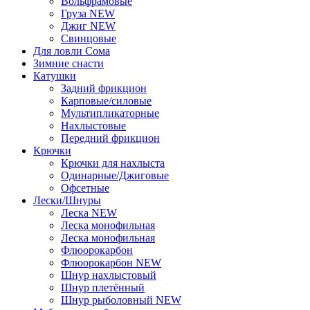
Вольфрамовые
Груза NEW
Джиг NEW
Свинцовые
Для ловли Сома
Зимние снасти
Катушки
Задний фрикцион
Карповые/силовые
Мультипликаторные
Нахлыстовые
Передний фрикцион
Крючки
Крючки для нахлыста
Одинарные/Джиговые
Офсетные
Лески/Шнуры
Леска NEW
Леска монофильная
Леска монофильная
Флюорокарбон
Флюорокарбон NEW
Шнур нахлыстовый
Шнур плетённый
Шнур рыболовный NEW