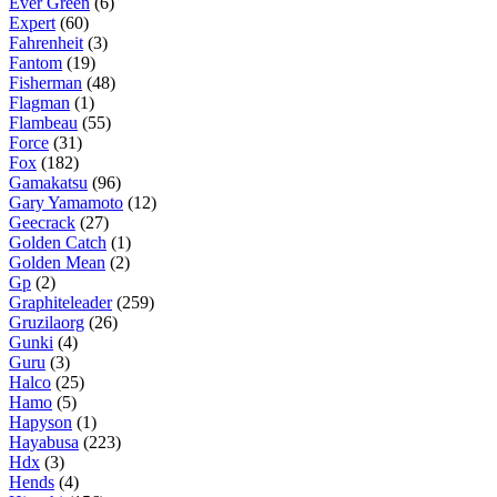
Ever Green
(6)
Expert
(60)
Fahrenheit
(3)
Fantom
(19)
Fisherman
(48)
Flagman
(1)
Flambeau
(55)
Force
(31)
Fox
(182)
Gamakatsu
(96)
Gary Yamamoto
(12)
Geecrack
(27)
Golden Catch
(1)
Golden Mean
(2)
Gp
(2)
Graphiteleader
(259)
Gruzilaorg
(26)
Gunki
(4)
Guru
(3)
Halco
(25)
Hamo
(5)
Hapyson
(1)
Hayabusa
(223)
Hdx
(3)
Hends
(4)