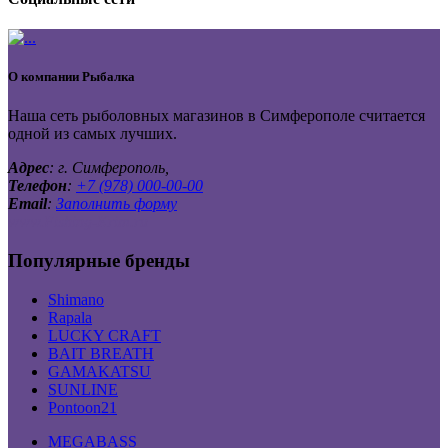
О компании
Рыбалка
Наша сеть рыболовных магазинов в Симферополе считается
одной из самых лучших.
Адрес
: г. Симферополь,
Телефон
:
+7 (978) 000-00-00
Email
:
Заполнить форму
www.Fishing-Krim.ru
Популярные бренды
Shimano
Rapala
LUCKY CRAFT
BAIT BREATH
GAMAKATSU
SUNLINE
Pontoon21
MEGABASS