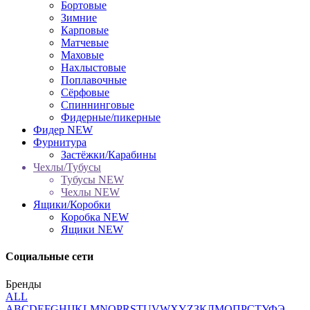
Бортовые
Зимние
Карповые
Матчевые
Маховые
Нахлыстовые
Поплавочные
Сёрфовые
Спиннинговые
Фидерные/пикерные
Фидер NEW
Фурнитура
Застёжки/Карабины
Чехлы/Тубусы
Тубусы NEW
Чехлы NEW
Ящики/Коробки
Коробка NEW
Ящики NEW
Социальные сети
Бренды
ALL
A
B
C
D
E
F
G
H
I
J
K
L
M
N
O
P
R
S
T
U
V
W
X
Y
Z
З
К
Л
М
О
П
Р
С
Т
У
Ф
Э