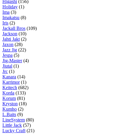
Higashi
(156)
Holiday
(1)
Ima
(3)
Imakatsu
(8)
Iris
(2)
Jackall Bros
(109)
Jackson
(10)
Jahti Jakt
(2)
Jaxon
(28)
Jazz Jig
(22)
Jespa
(5)
Jig-Master
(4)
Jiutal
(1)
Jrc
(1)
Kanara
(14)
Karrimor
(1)
Keitech
(682)
Korda
(133)
Korum
(81)
Kryston
(18)
Kumho
(2)
L.Baits
(9)
LineSystem
(80)
Little Jack
(57)
Lucky Craft
(21)