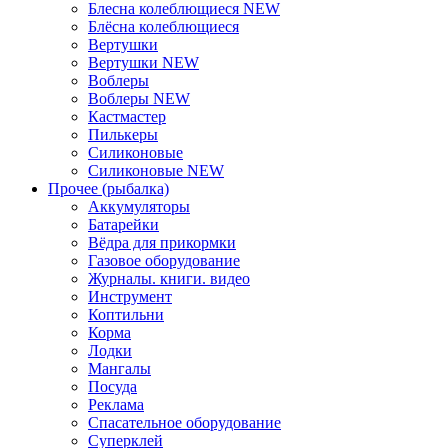
Блеснa колеблющиеся NEW
Блёсна колеблющиеся
Вертушки
Вертушки NEW
Воблеры
Воблеры NEW
Кастмастер
Пилькеры
Силиконовые
Силиконовые NEW
Прочее (рыбалка)
Аккумуляторы
Батарейки
Вёдра для прикормки
Газовое оборудование
Журналы. книги. видео
Инструмент
Коптильни
Корма
Лодки
Мангалы
Посуда
Реклама
Спасательное оборудование
Суперклей