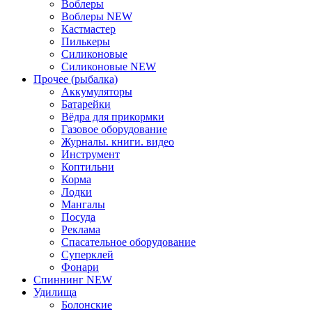
Воблеры
Воблеры NEW
Кастмастер
Пилькеры
Силиконовые
Силиконовые NEW
Прочее (рыбалка)
Аккумуляторы
Батарейки
Вёдра для прикормки
Газовое оборудование
Журналы. книги. видео
Инструмент
Коптильни
Корма
Лодки
Мангалы
Посуда
Реклама
Спасательное оборудование
Суперклей
Фонари
Спиннинг NEW
Удилища
Болонские