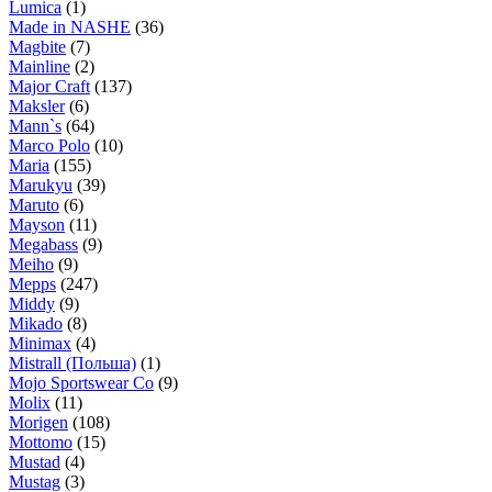
Lumica
(1)
Made in NASHE
(36)
Magbite
(7)
Mainline
(2)
Major Craft
(137)
Maksler
(6)
Mann`s
(64)
Marco Polo
(10)
Maria
(155)
Marukyu
(39)
Maruto
(6)
Mayson
(11)
Megabass
(9)
Meiho
(9)
Mepps
(247)
Middy
(9)
Mikado
(8)
Minimax
(4)
Mistrall (Польша)
(1)
Mojo Sportswear Co
(9)
Molix
(11)
Morigen
(108)
Mottomo
(15)
Mustad
(4)
Mustag
(3)