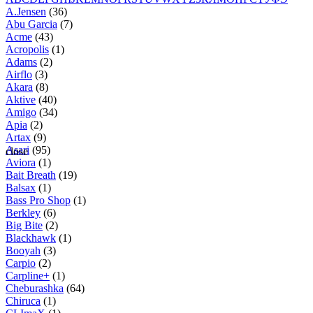
A.Jensen
(36)
Abu Garcia
(7)
Acme
(43)
Acropolis
(1)
Adams
(2)
Airflo
(3)
Akara
(8)
Aktive
(40)
Amigo
(34)
Apia
(2)
Artax
(9)
Asari
(95)
close
Aviora
(1)
Bait Breath
(19)
Balsax
(1)
Bass Pro Shop
(1)
Berkley
(6)
Big Bite
(2)
Blackhawk
(1)
Booyah
(3)
Carpio
(2)
Carpline+
(1)
Cheburashka
(64)
Chiruca
(1)