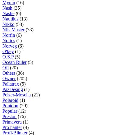
Myran
(16)
Nash
(35)
Nashe
(6)
Nautilus
(13)
Nikko
(53)
Nils Master
(33)
Norfin
(6)
Nories
(1)
Norveg
(6)
O'key
(1)
O.S.P
(5)
Ocean Ruler
(5)
Oft
(20)
Others
(36)
Owner
(205)
Pallatrax
(5)
PazDesing
(1)
Pelzer-Mosella
(21)
Polaroid
(1)
Pontoon
(29)
Popular
(12)
Preston
(76)
Primavera
(1)
Pro hanter
(4)
Profi-Blinker
(4)