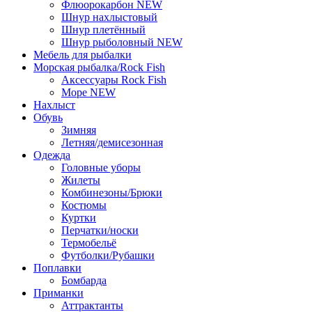
Флюорокарбон NEW
Шнур нахлыстовый
Шнур плетённый
Шнур рыболовный NEW
Мебель для рыбалки
Морская рыбалка/Rock Fish
Аксессуары Rock Fish
Море NEW
Нахлыст
Обувь
Зимняя
Летняя/демисезонная
Одежда
Головные уборы
Жилеты
Комбинезоны/Брюки
Костюмы
Куртки
Перчатки/носки
Термобельё
Футболки/Рубашки
Поплавки
Бомбарда
Приманки
Аттрактанты