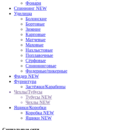
Фонари
Спиннинг NEW
Удилища
Болонские
Бортовые
Зимние
Карповые
Матчевые
Маховые
Нахлыстовые
Поплавочные
Сёрфовые
Спиннинговые
Фидерные/пикерные
Фидер NEW
Фурнитура
Застёжки/Карабины
Чехлы/Тубусы
Тубусы NEW
Чехлы NEW
Ящики/Коробки
Коробка NEW
Ящики NEW
Социальные сети