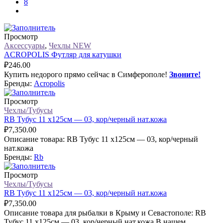
8
Просмотр
Аксессуары
,
Чехлы NEW
ACROPOLIS Футляр для катушки
₽
246.00
Купить недорого прямо сейчас в Симферополе!
Звоните!
Бренды:
Acropolis
Просмотр
Чехлы/Тубусы
RB Тубус 11 х125см — 03, кор/черный нат.кожа
₽
7,350.00
Описание товара: RB Тубус 11 х125см — 03, кор/черный
нат.кожа
Бренды:
Rb
Просмотр
Чехлы/Тубусы
RB Тубус 11 х125см — 03, кор/черный нат.кожа
₽
7,350.00
Описание товара для рыбалки в Крыму и Севастополе: RB
Тубус 11 х125см — 03, кор/черный нат.кожа В нашем