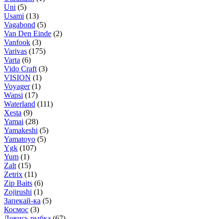
Uni
(5)
Usami
(13)
Vagabond
(5)
Van Den Einde
(2)
Vanfook
(3)
Varivas
(175)
Varta
(6)
Vido Craft
(3)
VISION
(1)
Voyager
(1)
Wapsi
(17)
Waterland
(111)
Xesta
(9)
Yamai
(28)
Yamakeshi
(5)
Yamatoyo
(5)
Ygk
(107)
Yum
(1)
Zalt
(15)
Zetrix
(11)
Zip Baits
(6)
Zojirushi
(1)
Запекай-ка
(5)
Космос
(3)
Ловись рыбка
(67)