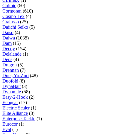
CLImaX
(1)
Colmic
(60)
Cormoran
(610)
Cosmo-Tex
(4)
Cralusso
(25)
Daiichi Seiko
(5)
Daiso
(4)
Daiwa
(1035)
Dam
(15)
Decoy
(154)
Delalande
(1)
Deps
(4)
Dragon
(5)
Drennan
(7)
Duel, Yo-Zuri
(48)
Duofold
(8)
DynaBait
(3)
Dynamite
(58)
Easy-2-Hook
(2)
Ecogear
(17)
Electric Scaler
(1)
Elite Alliance
(8)
Enterprise Tackle
(1)
Eurocor
(1)
Eval
(1)