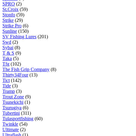
SPRO
(2)
St.Croix
(59)
Stonfo
(59)
Strike
(29)
Strike Pro
(6)
Sunline
(150)
SV Fishing Lures
(201)
Swd
(2)
Sybai
(8)
T & S
(9)
Taka
(5)
Tfg
(102)
The Fish Grip Company
(8)
Thirty34Four
(13)
Tict
(142)
Tide
(3)
Tramp
(3)
Trout Zone
(9)
Tsunekichi
(1)
Tsurugiya
(6)
Tubertini
(311)
Tulasportfishing
(60)
Twinkle
(54)
Ultimate
(2)
Ultraflash
(1)