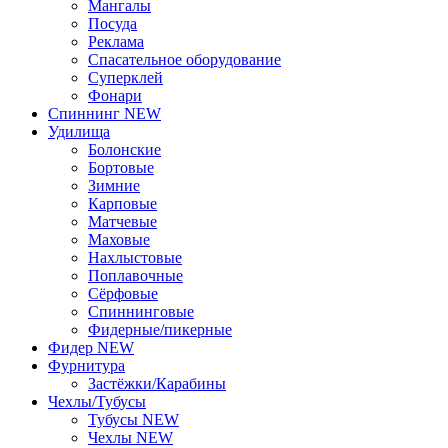
Мангалы
Посуда
Реклама
Спасательное оборудование
Суперклей
Фонари
Спиннинг NEW
Удилища
Болонские
Бортовые
Зимние
Карповые
Матчевые
Маховые
Нахлыстовые
Поплавочные
Сёрфовые
Спиннинговые
Фидерные/пикерные
Фидер NEW
Фурнитура
Застёжки/Карабины
Чехлы/Тубусы
Тубусы NEW
Чехлы NEW