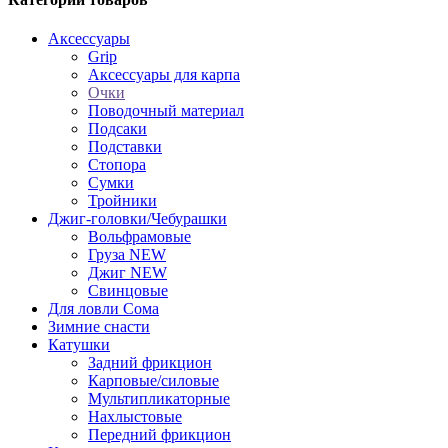
Аксессуары
Grip
Аксессуары для карпа
Очки
Поводочный материал
Подсаки
Подставки
Стопора
Сумки
Тройники
Джиг-головки/Чебурашки
Вольфрамовые
Груза NEW
Джиг NEW
Свинцовые
Для ловли Сома
Зимние снасти
Катушки
Задний фрикцион
Карповые/силовые
Мультипликаторные
Нахлыстовые
Передний фрикцион