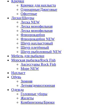
Крючки
Крючки для нахлыста
Одинарные/Джиговые
Офсетные
Лески/Шнуры
Леска NEW
Леска монофильная
Леска монофильная
Флюорокарбон
Флюорокарбон NEW
Шнур нахлыстовый
Шнур плетённый
Шнур рыболовный NEW
Мебель для рыбалки
Морская рыбалка/Rock Fish
Аксессуары Rock Fish
Море NEW
Нахлыст
Обувь
Зимняя
Летняя/демисезонная
Одежда
Головные уборы
Жилеты
Комбинезоны/Брюки