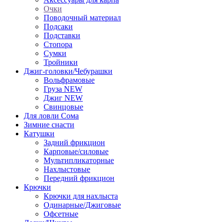
Очки
Поводочный материал
Подсаки
Подставки
Стопора
Сумки
Тройники
Джиг-головки/Чебурашки
Вольфрамовые
Груза NEW
Джиг NEW
Свинцовые
Для ловли Сома
Зимние снасти
Катушки
Задний фрикцион
Карповые/силовые
Мультипликаторные
Нахлыстовые
Передний фрикцион
Крючки
Крючки для нахлыста
Одинарные/Джиговые
Офсетные