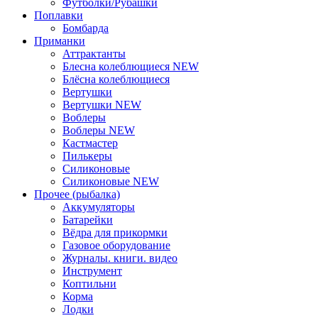
Футболки/Рубашки
Поплавки
Бомбарда
Приманки
Аттрактанты
Блеснa колеблющиеся NEW
Блёсна колеблющиеся
Вертушки
Вертушки NEW
Воблеры
Воблеры NEW
Кастмастер
Пилькеры
Силиконовые
Силиконовые NEW
Прочее (рыбалка)
Аккумуляторы
Батарейки
Вёдра для прикормки
Газовое оборудование
Журналы. книги. видео
Инструмент
Коптильни
Корма
Лодки