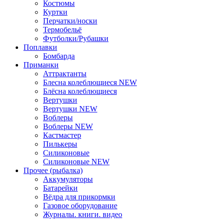
Костюмы
Куртки
Перчатки/носки
Термобельё
Футболки/Рубашки
Поплавки
Бомбарда
Приманки
Аттрактанты
Блеснa колеблющиеся NEW
Блёсна колеблющиеся
Вертушки
Вертушки NEW
Воблеры
Воблеры NEW
Кастмастер
Пилькеры
Силиконовые
Силиконовые NEW
Прочее (рыбалка)
Аккумуляторы
Батарейки
Вёдра для прикормки
Газовое оборудование
Журналы. книги. видео