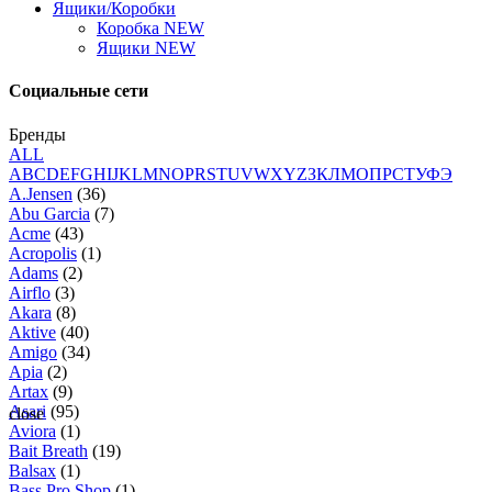
Ящики/Коробки
Коробка NEW
Ящики NEW
Социальные сети
Бренды
ALL
A
B
C
D
E
F
G
H
I
J
K
L
M
N
O
P
R
S
T
U
V
W
X
Y
Z
З
К
Л
М
О
П
Р
С
Т
У
Ф
Э
A.Jensen
(36)
Abu Garcia
(7)
Acme
(43)
Acropolis
(1)
Adams
(2)
Airflo
(3)
Akara
(8)
Aktive
(40)
Amigo
(34)
Apia
(2)
Artax
(9)
Asari
(95)
close
Aviora
(1)
Bait Breath
(19)
Balsax
(1)
Bass Pro Shop
(1)