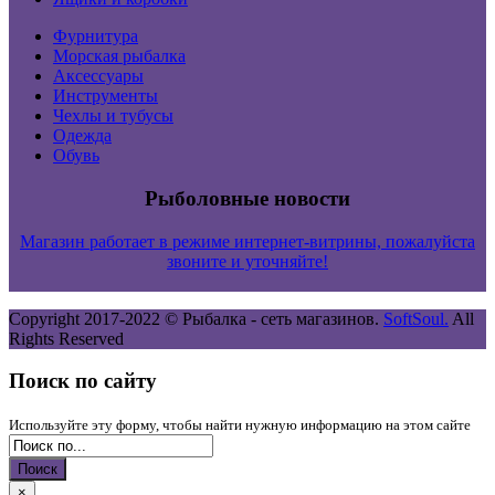
Фурнитура
Морская рыбалка
Аксессуары
Инструменты
Чехлы и тубусы
Одежда
Обувь
Рыболовные новости
Магазин работает в режиме интернет-витрины, пожалуйста
звоните и уточняйте!
Copyright 2017-2022 ©
Рыбалка - сеть магазинов.
SoftSoul.
All
Rights Reserved
Поиск по сайту
Используйте эту форму, чтобы найти нужную информацию на этом сайте
Поиск
×