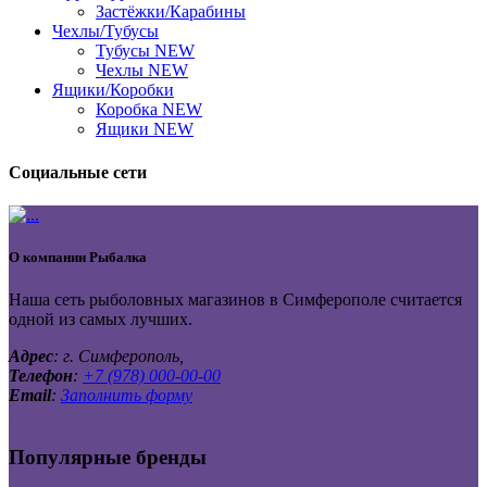
Застёжки/Карабины
Чехлы/Тубусы
Тубусы NEW
Чехлы NEW
Ящики/Коробки
Коробка NEW
Ящики NEW
Социальные сети
О компании
Рыбалка
Наша сеть рыболовных магазинов в Симферополе считается
одной из самых лучших.
Адрес
: г. Симферополь,
Телефон
:
+7 (978) 000-00-00
Email
:
Заполнить форму
www.Fishing-Krim.ru
Популярные бренды