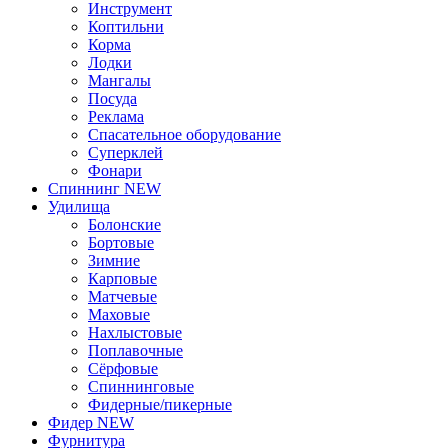
Инструмент
Коптильни
Корма
Лодки
Мангалы
Посуда
Реклама
Спасательное оборудование
Суперклей
Фонари
Спиннинг NEW
Удилища
Болонские
Бортовые
Зимние
Карповые
Матчевые
Маховые
Нахлыстовые
Поплавочные
Сёрфовые
Спиннинговые
Фидерные/пикерные
Фидер NEW
Фурнитура