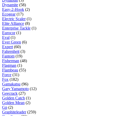
DynaBait
(3)
Dynamite
(58)
Easy-2-Hook
(2)
Ecogear
(17)
Electric Scaler
(1)
Elite Alliance
(8)
Enterprise Tackle
(1)
Eurocor
(1)
Eval
(1)
Ever Green
(6)
Expert
(60)
Fahrenheit
(3)
Fantom
(19)
Fisherman
(48)
Flagman
(1)
Flambeau
(55)
Force
(31)
Fox
(182)
Gamakatsu
(96)
Gary Yamamoto
(12)
Geecrack
(27)
Golden Catch
(1)
Golden Mean
(2)
Gp
(2)
Graphiteleader
(259)