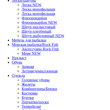
Лески/Шнуры
Леска NEW
Леска монофильная
Леска монофильная
Флюорокарбон
Флюорокарбон NEW
Шнур нахлыстовый
Шнур плетённый
Шнур рыболовный NEW
Мебель для рыбалки
Морская рыбалка/Rock Fish
Аксессуары Rock Fish
Море NEW
Нахлыст
Обувь
Зимняя
Летняя/демисезонная
Одежда
Головные уборы
Жилеты
Комбинезоны/Брюки
Костюмы
Куртки
Перчатки/носки
Термобельё