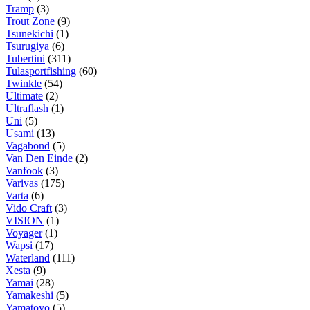
Tramp
(3)
Trout Zone
(9)
Tsunekichi
(1)
Tsurugiya
(6)
Tubertini
(311)
Tulasportfishing
(60)
Twinkle
(54)
Ultimate
(2)
Ultraflash
(1)
Uni
(5)
Usami
(13)
Vagabond
(5)
Van Den Einde
(2)
Vanfook
(3)
Varivas
(175)
Varta
(6)
Vido Craft
(3)
VISION
(1)
Voyager
(1)
Wapsi
(17)
Waterland
(111)
Xesta
(9)
Yamai
(28)
Yamakeshi
(5)
Yamatoyo
(5)