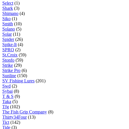
Select
(1)
Shark
(3)
Shimano
(4)
Siko
(1)
Smith
(10)
Solano
(5)
Solar
(11)
Spider
(26)
Spike-It
(4)
SPRO
(2)
St.Croix
(59)
Stonfo
(59)
Strike
(29)
Strike Pro
(6)
Sunline
(150)
SV Fishing Lures
(201)
Swd
(2)
Sybai
(8)
T & S
(9)
Taka
(5)
Tfg
(102)
The Fish Grip Company
(8)
Thirty34Four
(13)
Tict
(142)
Tide
(3)