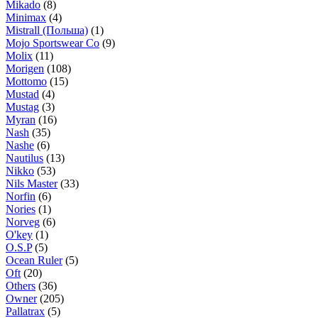
Mikado
(8)
Minimax
(4)
Mistrall (Польша)
(1)
Mojo Sportswear Co
(9)
Molix
(11)
Morigen
(108)
Mottomo
(15)
Mustad
(4)
Mustag
(3)
Myran
(16)
Nash
(35)
Nashe
(6)
Nautilus
(13)
Nikko
(53)
Nils Master
(33)
Norfin
(6)
Nories
(1)
Norveg
(6)
O'key
(1)
O.S.P
(5)
Ocean Ruler
(5)
Oft
(20)
Others
(36)
Owner
(205)
Pallatrax
(5)