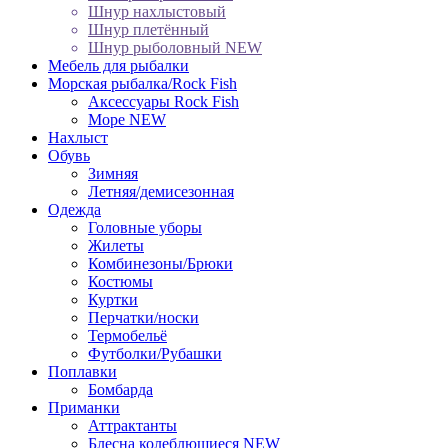
Шнур нахлыстовый
Шнур плетённый
Шнур рыболовный NEW
Мебель для рыбалки
Морская рыбалка/Rock Fish
Аксессуары Rock Fish
Море NEW
Нахлыст
Обувь
Зимняя
Летняя/демисезонная
Одежда
Головные уборы
Жилеты
Комбинезоны/Брюки
Костюмы
Куртки
Перчатки/носки
Термобельё
Футболки/Рубашки
Поплавки
Бомбарда
Приманки
Аттрактанты
Блеснa колеблющиеся NEW