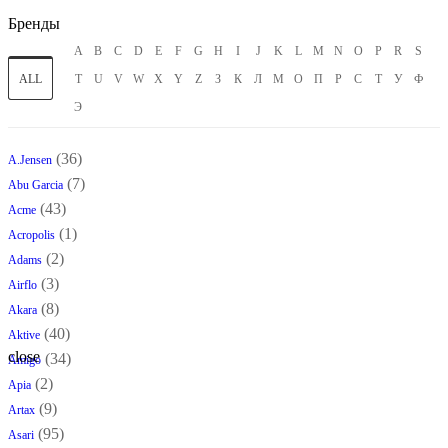
Бренды
A
B
C
D
E
F
G
H
I
J
K
L
M
N
O
P
R
S
ALL
T
U
V
W
X
Y
Z
З
К
Л
М
О
П
Р
С
Т
У
Ф
Э
(36)
A.Jensen
(7)
Abu Garcia
(43)
Acme
(1)
Acropolis
(2)
Adams
(3)
Airflo
(8)
Akara
(40)
Aktive
close
(34)
Amigo
(2)
Apia
(9)
Artax
(95)
Asari