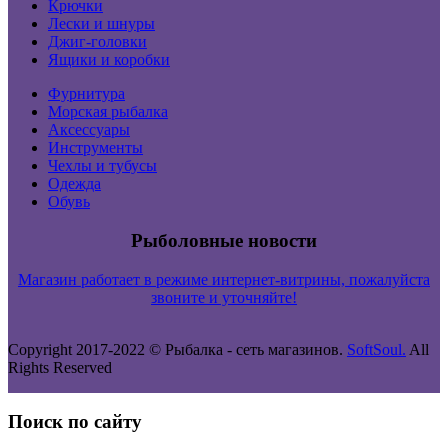
Крючки
Лески и шнуры
Джиг-головки
Ящики и коробки
Фурнитура
Морская рыбалка
Аксессуары
Инструменты
Чехлы и тубусы
Одежда
Обувь
Рыболовные новости
Магазин работает в режиме интернет-витрины, пожалуйста
звоните и уточняйте!
Copyright 2017-2022 ©
Рыбалка - сеть магазинов.
SoftSoul.
All
Rights Reserved
Поиск по сайту