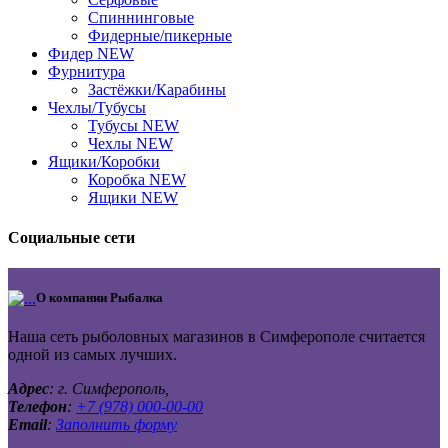
Спиннинговые
Фидерные/пикерные
Фидер NEW
Фурнитура
Застёжки/Карабины
Чехлы/Тубусы
Тубусы NEW
Чехлы NEW
Ящики/Коробки
Коробка NEW
Ящики NEW
Социальные сети
О компании
Рыбалка
Наша сеть рыболовных магазинов в Симферополе считается
одной из самых лучших.
Адрес
: г. Симферополь,
Телефон
:
+7 (978) 000-00-00
Email
:
Заполнить форму
www.Fishing-Krim.ru