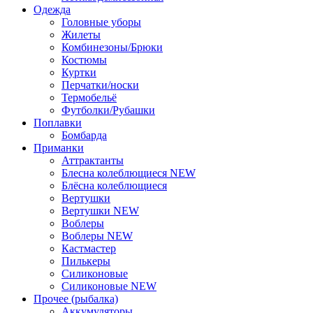
Одежда
Головные уборы
Жилеты
Комбинезоны/Брюки
Костюмы
Куртки
Перчатки/носки
Термобельё
Футболки/Рубашки
Поплавки
Бомбарда
Приманки
Аттрактанты
Блеснa колеблющиеся NEW
Блёсна колеблющиеся
Вертушки
Вертушки NEW
Воблеры
Воблеры NEW
Кастмастер
Пилькеры
Силиконовые
Силиконовые NEW
Прочее (рыбалка)
Аккумуляторы