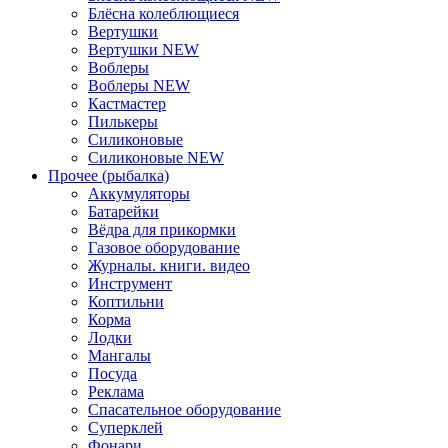
Блёсна колеблющиеся
Вертушки
Вертушки NEW
Воблеры
Воблеры NEW
Кастмастер
Пилькеры
Силиконовые
Силиконовые NEW
Прочее (рыбалка)
Аккумуляторы
Батарейки
Вёдра для прикормки
Газовое оборудование
Журналы. книги. видео
Инструмент
Коптильни
Корма
Лодки
Мангалы
Посуда
Реклама
Спасательное оборудование
Суперклей
Фонари