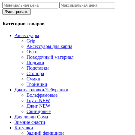
Фильтровать
Категории товаров
Аксессуары
Grip
Аксессуары для карпа
Очки
Поводочный материал
Подсаки
Подставки
Стопора
Сумки
Тройники
Джиг-головки/Чебурашки
Вольфрамовые
Груза NEW
Джиг NEW
Свинцовые
Для ловли Сома
Зимние снасти
Катушки
Задний фрикцион