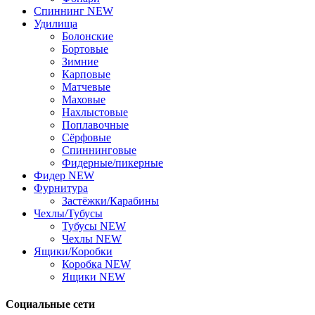
Спиннинг NEW
Удилища
Болонские
Бортовые
Зимние
Карповые
Матчевые
Маховые
Нахлыстовые
Поплавочные
Сёрфовые
Спиннинговые
Фидерные/пикерные
Фидер NEW
Фурнитура
Застёжки/Карабины
Чехлы/Тубусы
Тубусы NEW
Чехлы NEW
Ящики/Коробки
Коробка NEW
Ящики NEW
Социальные сети