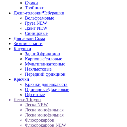
Сумки
Тройники
Джиг-головки/Чебурашки
Вольфрамовые
Груза NEW
Джиг NEW
Свинцовые
Для ловли Сома
Зимние снасти
Катушки
Задний фрикцион
Карповые/силовые
Мультипликаторные
Нахлыстовые
Передний фрикцион
Крючки
Крючки для нахлыста
Одинарные/Джиговые
Офсетные
Лески/Шнуры
Леска NEW
Леска монофильная
Леска монофильная
Флюорокарбон
Флюорокарбон NEW