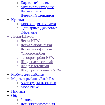
Карповые/силовые
Мультипликаторные
Нахлыстовые
Передний фрикцион
Крючки
Крючки для нахлыста
Одинарные/Джиговые
Офсетные
Лески/Шнуры
Леска NEW
Леска монофильная
Леска монофильная
Флюорокарбон
Флюорокарбон NEW
Шнур нахлыстовый
Шнур плетённый
Шнур рыболовный NEW
Мебель для рыбалки
Морская рыбалка/Rock Fish
Аксессуары Rock Fish
Море NEW
Нахлыст
Обувь
Зимняя
Летняя/демисезонная