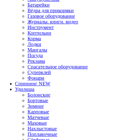
Батарейки
Вёдра для прикормки
Газовое оборудование
Журналы. книги. видео
Инструмент
Коптильни
Корма
Лодки
Мангалы
Посуда
Реклама
Спасательное оборудование
Суперклей
Фонари
Спиннинг NEW
Удилища
Болонские
Бортовые
Зимние
Карповые
Матчевые
Маховые
Нахлыстовые
Поплавочные
Сёрфовые