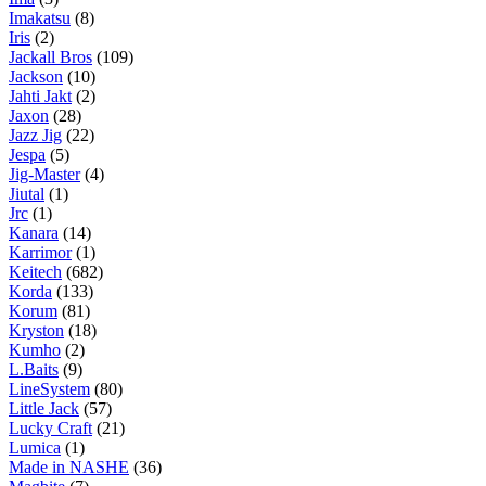
Imakatsu
(8)
Iris
(2)
Jackall Bros
(109)
Jackson
(10)
Jahti Jakt
(2)
Jaxon
(28)
Jazz Jig
(22)
Jespa
(5)
Jig-Master
(4)
Jiutal
(1)
Jrc
(1)
Kanara
(14)
Karrimor
(1)
Keitech
(682)
Korda
(133)
Korum
(81)
Kryston
(18)
Kumho
(2)
L.Baits
(9)
LineSystem
(80)
Little Jack
(57)
Lucky Craft
(21)
Lumica
(1)
Made in NASHE
(36)