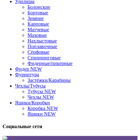
Удилища
Болонские
Бортовые
Зимние
Карповые
Матчевые
Маховые
Нахлыстовые
Поплавочные
Сёрфовые
Спиннинговые
Фидерные/пикерные
Фидер NEW
Фурнитура
Застёжки/Карабины
Чехлы/Тубусы
Тубусы NEW
Чехлы NEW
Ящики/Коробки
Коробка NEW
Ящики NEW
Социальные сети