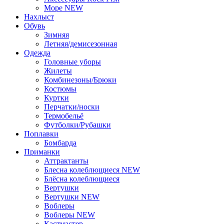
Море NEW
Нахлыст
Обувь
Зимняя
Летняя/демисезонная
Одежда
Головные уборы
Жилеты
Комбинезоны/Брюки
Костюмы
Куртки
Перчатки/носки
Термобельё
Футболки/Рубашки
Поплавки
Бомбарда
Приманки
Аттрактанты
Блеснa колеблющиеся NEW
Блёсна колеблющиеся
Вертушки
Вертушки NEW
Воблеры
Воблеры NEW
Кастмастер