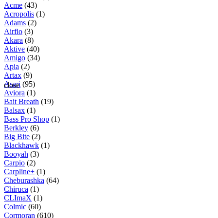
Acme
(43)
Acropolis
(1)
Adams
(2)
Airflo
(3)
Akara
(8)
Aktive
(40)
Amigo
(34)
Apia
(2)
Artax
(9)
Asari
(95)
close
Aviora
(1)
Bait Breath
(19)
Balsax
(1)
Bass Pro Shop
(1)
Berkley
(6)
Big Bite
(2)
Blackhawk
(1)
Booyah
(3)
Carpio
(2)
Carpline+
(1)
Cheburashka
(64)
Chiruca
(1)
CLImaX
(1)
Colmic
(60)
Cormoran
(610)