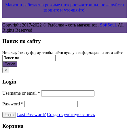
Магазин работает в режиме интернет-витрины, пожалуйста
звоните и уточняйте!
Copyright 2017-2022 ©
Рыбалка - сеть магазинов.
SoftSoul.
All
Rights Reserved
Поиск по сайту
Используйте эту форму, чтобы найти нужную информацию на этом сайте
Поиск
×
Login
Username or email
*
Password
*
Lost Password?
Создать учётную запись
Корзина