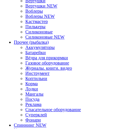
Вертушки
Вертушки NEW
Воблеры
Воблеры NEW
Кастмастер
Пилькеры
Силиконовые
Силиконовые NEW
Прочее (рыбалка)
Аккумуляторы
Батарейки
Вёдра для прикормки
Газовое оборудование
Журналы. книги. видео
Инструмент
Коптильни
Корма
Лодки
Мангалы
Посуда
Реклама
Спасательное оборудование
Суперклей
Фонари
Спиннинг NEW