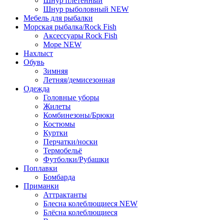
Шнур плетённый
Шнур рыболовный NEW
Мебель для рыбалки
Морская рыбалка/Rock Fish
Аксессуары Rock Fish
Море NEW
Нахлыст
Обувь
Зимняя
Летняя/демисезонная
Одежда
Головные уборы
Жилеты
Комбинезоны/Брюки
Костюмы
Куртки
Перчатки/носки
Термобельё
Футболки/Рубашки
Поплавки
Бомбарда
Приманки
Аттрактанты
Блеснa колеблющиеся NEW
Блёсна колеблющиеся