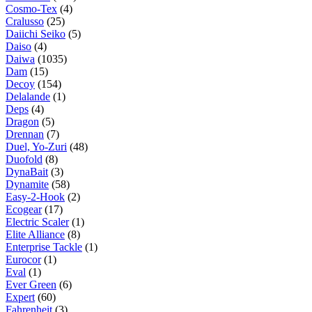
Cosmo-Tex
(4)
Cralusso
(25)
Daiichi Seiko
(5)
Daiso
(4)
Daiwa
(1035)
Dam
(15)
Decoy
(154)
Delalande
(1)
Deps
(4)
Dragon
(5)
Drennan
(7)
Duel, Yo-Zuri
(48)
Duofold
(8)
DynaBait
(3)
Dynamite
(58)
Easy-2-Hook
(2)
Ecogear
(17)
Electric Scaler
(1)
Elite Alliance
(8)
Enterprise Tackle
(1)
Eurocor
(1)
Eval
(1)
Ever Green
(6)
Expert
(60)
Fahrenheit
(3)