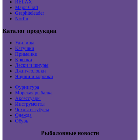
RELAX
Major Craft
Graphiteleader
Norfin
Каталог продукции
Удилища
Катушки
Приманки
Крючки
Лески и шнуры
Джиг-головки
Ящики и коробки
Фурнитура
Морская рыбалка
Аксессуары
Инструменты
Чехлы и тубусы
Одежда
Обувь
Рыболовные новости