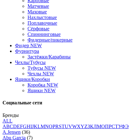
Карповые
Матчевые
Маховые
Нахлыстовые
Поплавочные
Сёрфовые
Спиннинговые
Фидерные/пикерные
Фидер NEW
Фурнитура
Застёжки/Карабины
Чехлы/Тубусы
Тубусы NEW
Чехлы NEW
Ящики/Коробки
Коробка NEW
Ящики NEW
Социальные сети
Бренды
ALL
A
B
C
D
E
F
G
H
I
J
K
L
M
N
O
P
R
S
T
U
V
W
X
Y
Z
З
К
Л
М
О
П
Р
С
Т
У
Ф
Э
A.Jensen
(36)
Abu Garcia
(7)