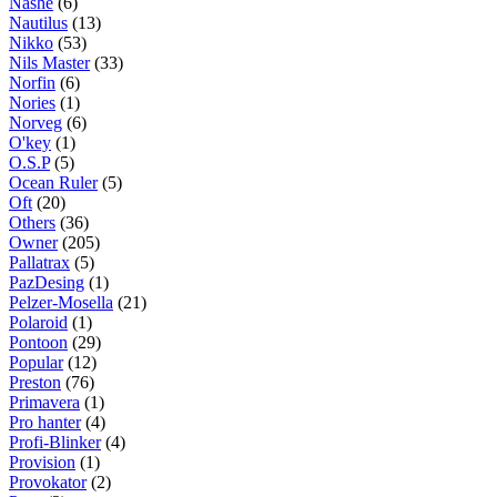
Nashe
(6)
Nautilus
(13)
Nikko
(53)
Nils Master
(33)
Norfin
(6)
Nories
(1)
Norveg
(6)
O'key
(1)
O.S.P
(5)
Ocean Ruler
(5)
Oft
(20)
Others
(36)
Owner
(205)
Pallatrax
(5)
PazDesing
(1)
Pelzer-Mosella
(21)
Polaroid
(1)
Pontoon
(29)
Popular
(12)
Preston
(76)
Primavera
(1)
Pro hanter
(4)
Profi-Blinker
(4)
Provision
(1)
Provokator
(2)