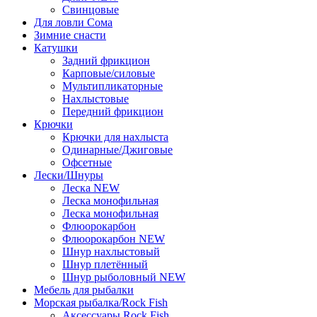
Свинцовые
Для ловли Сома
Зимние снасти
Катушки
Задний фрикцион
Карповые/силовые
Мультипликаторные
Нахлыстовые
Передний фрикцион
Крючки
Крючки для нахлыста
Одинарные/Джиговые
Офсетные
Лески/Шнуры
Леска NEW
Леска монофильная
Леска монофильная
Флюорокарбон
Флюорокарбон NEW
Шнур нахлыстовый
Шнур плетённый
Шнур рыболовный NEW
Мебель для рыбалки
Морская рыбалка/Rock Fish
Аксессуары Rock Fish