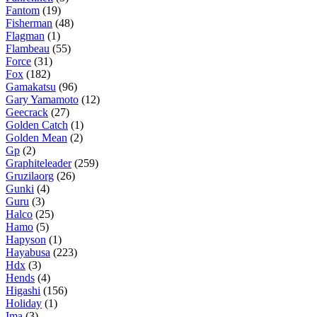
Fantom
(19)
Fisherman
(48)
Flagman
(1)
Flambeau
(55)
Force
(31)
Fox
(182)
Gamakatsu
(96)
Gary Yamamoto
(12)
Geecrack
(27)
Golden Catch
(1)
Golden Mean
(2)
Gp
(2)
Graphiteleader
(259)
Gruzilaorg
(26)
Gunki
(4)
Guru
(3)
Halco
(25)
Hamo
(5)
Hapyson
(1)
Hayabusa
(223)
Hdx
(3)
Hends
(4)
Higashi
(156)
Holiday
(1)
Ima
(3)