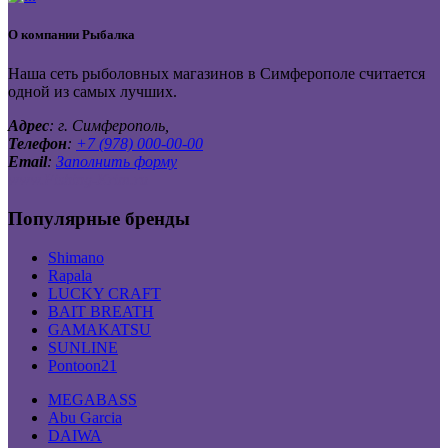
О компании
Рыбалка
Наша сеть рыболовных магазинов в Симферополе считается
одной из самых лучших.
Адрес
: г. Симферополь,
Телефон
:
+7 (978) 000-00-00
Email
:
Заполнить форму
www.Fishing-Krim.ru
Популярные бренды
Shimano
Rapala
LUCKY CRAFT
BAIT BREATH
GAMAKATSU
SUNLINE
Pontoon21
MEGABASS
Abu Garcia
DAIWA