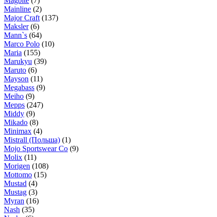
Magbite
(7)
Mainline
(2)
Major Craft
(137)
Maksler
(6)
Mann`s
(64)
Marco Polo
(10)
Maria
(155)
Marukyu
(39)
Maruto
(6)
Mayson
(11)
Megabass
(9)
Meiho
(9)
Mepps
(247)
Middy
(9)
Mikado
(8)
Minimax
(4)
Mistrall (Польша)
(1)
Mojo Sportswear Co
(9)
Molix
(11)
Morigen
(108)
Mottomo
(15)
Mustad
(4)
Mustag
(3)
Myran
(16)
Nash
(35)