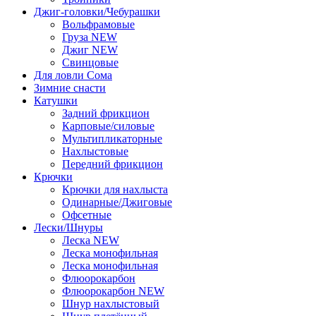
Джиг-головки/Чебурашки
Вольфрамовые
Груза NEW
Джиг NEW
Свинцовые
Для ловли Сома
Зимние снасти
Катушки
Задний фрикцион
Карповые/силовые
Мультипликаторные
Нахлыстовые
Передний фрикцион
Крючки
Крючки для нахлыста
Одинарные/Джиговые
Офсетные
Лески/Шнуры
Леска NEW
Леска монофильная
Леска монофильная
Флюорокарбон
Флюорокарбон NEW
Шнур нахлыстовый