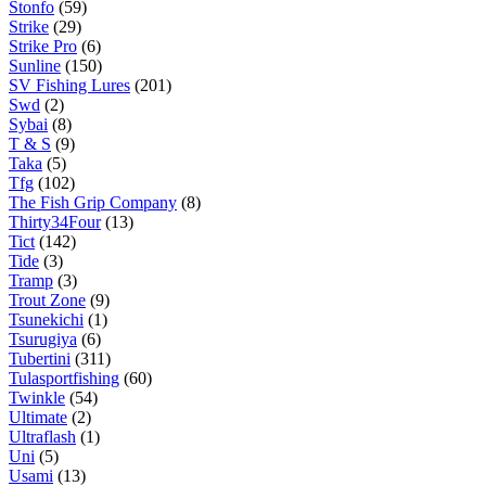
Stonfo
(59)
Strike
(29)
Strike Pro
(6)
Sunline
(150)
SV Fishing Lures
(201)
Swd
(2)
Sybai
(8)
T & S
(9)
Taka
(5)
Tfg
(102)
The Fish Grip Company
(8)
Thirty34Four
(13)
Tict
(142)
Tide
(3)
Tramp
(3)
Trout Zone
(9)
Tsunekichi
(1)
Tsurugiya
(6)
Tubertini
(311)
Tulasportfishing
(60)
Twinkle
(54)
Ultimate
(2)
Ultraflash
(1)
Uni
(5)
Usami
(13)